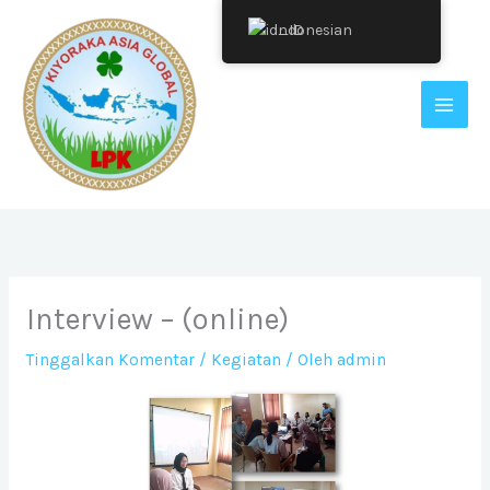
Lewati
Indonesian
ke
konten
Interview – (online)
Tinggalkan Komentar
/
Kegiatan
/ Oleh
admin