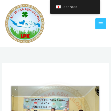
コ
Japanese
ン
テ
ン
ツ
へ
ス
キ
ッ
プ